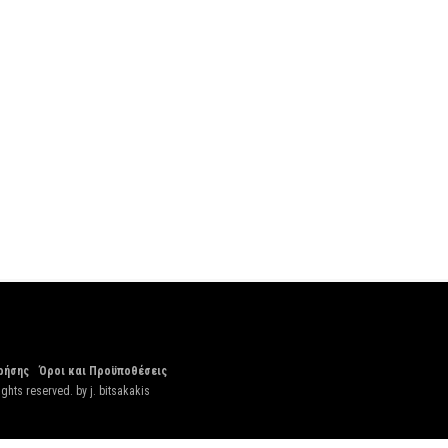
ρήσης
Όροι και Προϋποθέσεις
ights reserved. by
j. bitsakakis