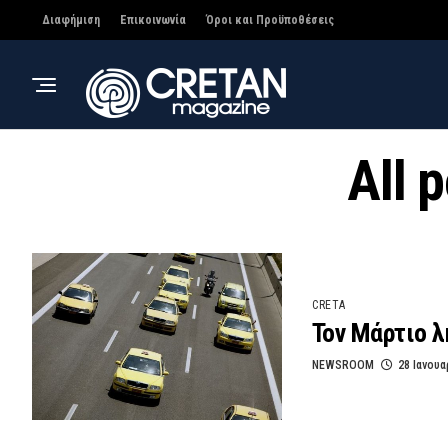
Διαφήμιση
Επικοινωνία
Όροι και Προϋποθέσεις
All 
CRETA
Τον Μάρτιο λ
NEWSROOM
28 Ιανουα