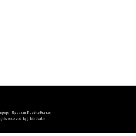
ρήσης
Όροι και Προϋποθέσεις
ights reserved. by
j. bitsakakis