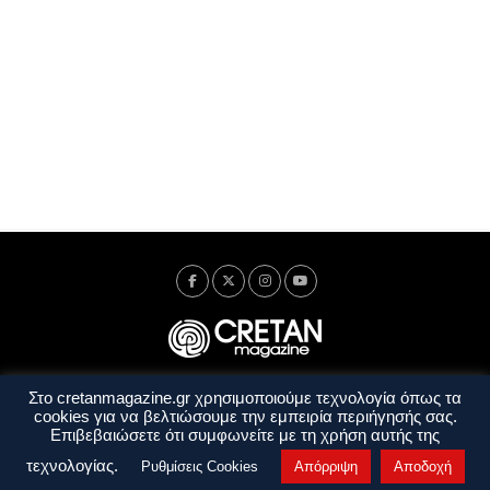
Στο cretanmagazine.gr χρησιμοποιούμε τεχνολογία όπως τα
Ταυτότητα
Πολιτική Απορρήτου
Όροι Χρήσης
cookies για να βελτιώσουμε την εμπειρία περιήγησής σας.
Όροι και Προϋποθέσεις
Επιβεβαιώσετε ότι συμφωνείτε με τη χρήση αυτής της
Copyright © 2014 - 2026 Cretanmagazine. All rights reserved. by
j. bitsakakis
τεχνολογίας.
Ρυθμίσεις Cookies
Απόρριψη
Αποδοχή