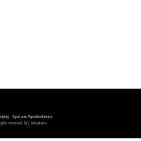
ρήσης
Όροι και Προϋποθέσεις
ights reserved. by
j. bitsakakis