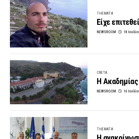
THEMATA
Είχε επιτεθε
NEWSROOM
18 Ιουλίο
CRETA
Η Ακαδημίας 
NEWSROOM
16 Ιουλίο
THEMATA
Η ανακοίνωση