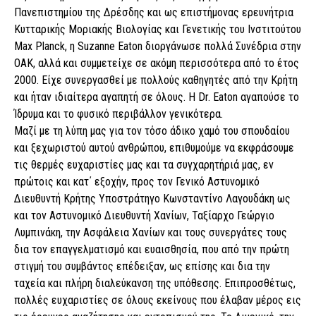
Πανεπιστημίου της Δρέσδης και ως επιστήμονας ερευνήτρια
Κυτταρικής Μοριακής Βιολογίας και Γενετικής του Ινστιτούτου
Max Planck, η Suzanne Eaton διοργάνωσε πολλά Συνέδρια στην
ΟΑΚ, αλλά και συμμετείχε σε ακόμη περισσότερα από το έτος
2000. Είχε συνεργασθεί με πολλούς καθηγητές από την Κρήτη
και ήταν ιδιαίτερα αγαπητή σε όλους. Η Dr. Eaton αγαπούσε το
Ίδρυμα και το φυσικό περιβάλλον γενικότερα.
Μαζί με τη λύπη μας για τον τόσο άδικο χαμό του σπουδαίου
και ξεχωριστού αυτού ανθρώπου, επιθυμούμε να εκφράσουμε
τις θερμές ευχαριστίες μας και τα συγχαρητήριά μας, εν
πρώτοις και κατ΄ εξοχήν, προς τον Γενικό Αστυνομικό
Διευθυντή Κρήτης Υποστράτηγο Κωνσταντίνο Λαγουδάκη ως
και τον Αστυνομικό Διευθυντή Χανίων, Ταξίαρχο Γεώργιο
Λυμπινάκη, την Ασφάλεια Χανίων και τους συνεργάτες τους
δια τον επαγγελματισμό και ευαισθησία, που από την πρώτη
στιγμή του συμβάντος επέδειξαν, ως επίσης και δια την
ταχεία και πλήρη διαλεύκανση της υπόθεσης. Επιπροσθέτως,
πολλές ευχαριστίες σε όλους εκείνους που έλαβαν μέρος εις