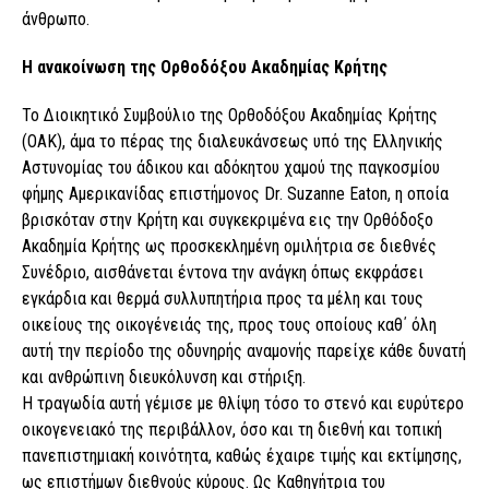
άνθρωπο.
Η ανακοίνωση της Ορθοδόξου Ακαδημίας Κρήτης
Το Διοικητικό Συμβούλιο της Ορθοδόξου Ακαδημίας Κρήτης
(ΟΑΚ), άμα το πέρας της διαλευκάνσεως υπό της Ελληνικής
Αστυνομίας του άδικου και αδόκητου χαμού της παγκοσμίου
φήμης Αμερικανίδας επιστήμονος Dr. Suzanne Eaton, η οποία
βρισκόταν στην Κρήτη και συγκεκριμένα εις την Ορθόδοξο
Ακαδημία Κρήτης ως προσκεκλημένη ομιλήτρια σε διεθνές
Συνέδριο, αισθάνεται έντονα την ανάγκη όπως εκφράσει
εγκάρδια και θερμά συλλυπητήρια προς τα μέλη και τους
οικείους της οικογένειάς της, προς τους οποίους καθ΄ όλη
αυτή την περίοδο της οδυνηρής αναμονής παρείχε κάθε δυνατή
και ανθρώπινη διευκόλυνση και στήριξη.
Η τραγωδία αυτή γέμισε με θλίψη τόσο το στενό και ευρύτερο
οικογενειακό της περιβάλλον, όσο και τη διεθνή και τοπική
πανεπιστημιακή κοινότητα, καθώς έχαιρε τιμής και εκτίμησης,
ως επιστήμων διεθνούς κύρους. Ως Καθηγήτρια του