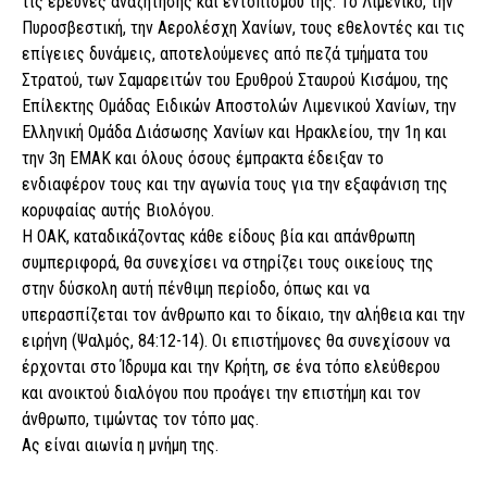
τις έρευνες αναζήτησης και εντοπισμού της. Το Λιμενικό, την
Πυροσβεστική, την Αερολέσχη Χανίων, τους εθελοντές και τις
επίγειες δυνάμεις, αποτελούμενες από πεζά τμήματα του
Στρατού, των Σαμαρειτών του Ερυθρού Σταυρού Κισάμου, της
Επίλεκτης Ομάδας Ειδικών Αποστολών Λιμενικού Χανίων, την
Ελληνική Ομάδα Διάσωσης Χανίων και Ηρακλείου, την 1η και
την 3η ΕΜΑΚ και όλους όσους έμπρακτα έδειξαν το
ενδιαφέρον τους και την αγωνία τους για την εξαφάνιση της
κορυφαίας αυτής Βιολόγου.
Η ΟΑΚ, καταδικάζοντας κάθε είδους βία και απάνθρωπη
συμπεριφορά, θα συνεχίσει να στηρίζει τους οικείους της
στην δύσκολη αυτή πένθιμη περίοδο, όπως και να
υπερασπίζεται τον άνθρωπο και το δίκαιο, την αλήθεια και την
ειρήνη (Ψαλμός, 84:12-14). Οι επιστήμονες θα συνεχίσουν να
έρχονται στο Ίδρυμα και την Κρήτη, σε ένα τόπο ελεύθερου
και ανοικτού διαλόγου που προάγει την επιστήμη και τον
άνθρωπο, τιμώντας τον τόπο μας.
Ας είναι αιωνία η μνήμη της.