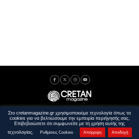
Στο cretanmagazine.gr χρησιμοποιούμε τεχνολογία όπως τα
Ταυτότητα
Πολιτική Απορρήτου
Όροι Χρήσης
cookies για να βελτιώσουμε την εμπειρία περιήγησής σας.
Όροι και Προϋποθέσεις
Επιβεβαιώσετε ότι συμφωνείτε με τη χρήση αυτής της
Copyright © 2014 - 2026 Cretanmagazine. All rights reserved. by
j. bitsakakis
τεχνολογίας.
Ρυθμίσεις Cookies
Απόρριψη
Αποδοχή