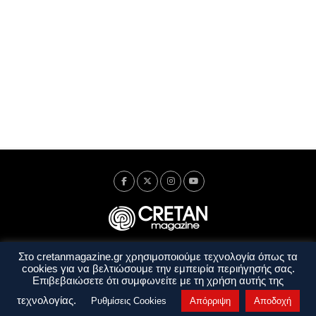
Στο cretanmagazine.gr χρησιμοποιούμε τεχνολογία όπως τα
Ταυτότητα
Πολιτική Απορρήτου
Όροι Χρήσης
cookies για να βελτιώσουμε την εμπειρία περιήγησής σας.
Όροι και Προϋποθέσεις
Επιβεβαιώσετε ότι συμφωνείτε με τη χρήση αυτής της
Copyright © 2014 - 2026 Cretanmagazine. All rights reserved. by
j. bitsakakis
τεχνολογίας.
Ρυθμίσεις Cookies
Απόρριψη
Αποδοχή