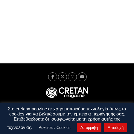
Στο cretanmagazine.gr χρησιμοποιούμε τεχνολογία όπως τα
Ταυτότητα
Πολιτική Απορρήτου
Όροι Χρήσης
cookies για να βελτιώσουμε την εμπειρία περιήγησής σας.
Όροι και Προϋποθέσεις
Επιβεβαιώσετε ότι συμφωνείτε με τη χρήση αυτής της
Copyright © 2014 - 2026 Cretanmagazine. All rights reserved. by
j. bitsakakis
τεχνολογίας.
Ρυθμίσεις Cookies
Απόρριψη
Αποδοχή