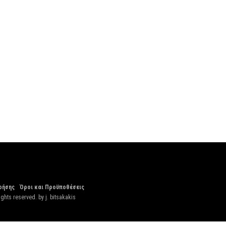
ρήσης
Όροι και Προϋποθέσεις
ights reserved. by
j. bitsakakis