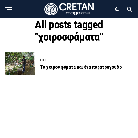
All posts tagged
"χοιροσφάματα"
LIFE
Τα χοιροσφάματα και ένα παρατράγουδο