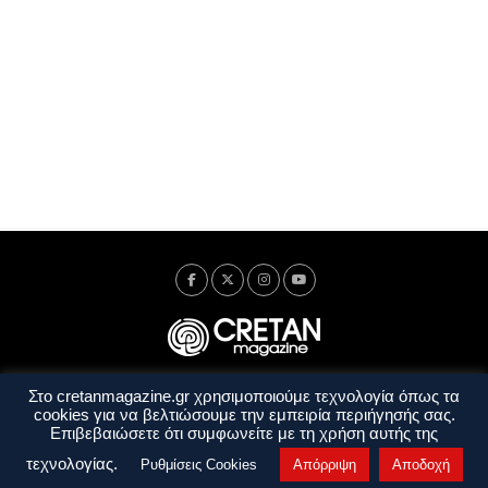
Στο cretanmagazine.gr χρησιμοποιούμε τεχνολογία όπως τα
Ταυτότητα
Πολιτική Απορρήτου
Όροι Χρήσης
cookies για να βελτιώσουμε την εμπειρία περιήγησής σας.
Όροι και Προϋποθέσεις
Επιβεβαιώσετε ότι συμφωνείτε με τη χρήση αυτής της
Copyright © 2014 - 2026 Cretanmagazine. All rights reserved. by
j. bitsakakis
τεχνολογίας.
Ρυθμίσεις Cookies
Απόρριψη
Αποδοχή