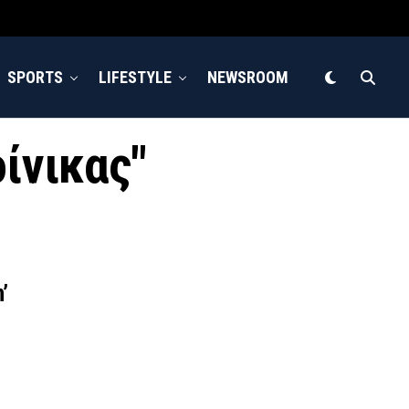
SPORTS
LIFESTYLE
NEWSROOM
οίνικας"
’