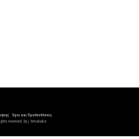
ρήσης
Όροι και Προϋποθέσεις
ights reserved. by
j. bitsakakis