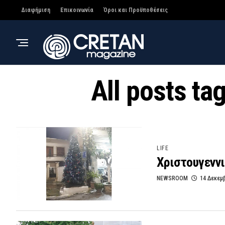
Διαφήμιση
Επικοινωνία
Όροι και Προϋποθέσεις
All posts t
LIFE
Χριστουγενν
NEWSROOM
14 Δεκεμ