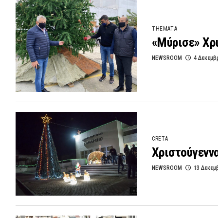
THEMATA
«Μύρισε» Χρ
NEWSROOM
4 Δεκεμβ
CRETA
Χριστούγεννα
NEWSROOM
13 Δεκεμ