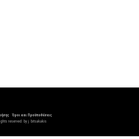
ρήσης
Όροι και Προϋποθέσεις
ights reserved. by
j. bitsakakis