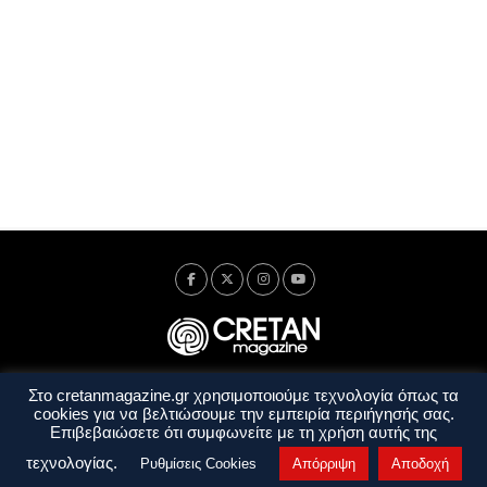
Στο cretanmagazine.gr χρησιμοποιούμε τεχνολογία όπως τα
Ταυτότητα
Πολιτική Απορρήτου
Όροι Χρήσης
cookies για να βελτιώσουμε την εμπειρία περιήγησής σας.
Όροι και Προϋποθέσεις
Επιβεβαιώσετε ότι συμφωνείτε με τη χρήση αυτής της
Copyright © 2014 - 2026 Cretanmagazine. All rights reserved. by
j. bitsakakis
τεχνολογίας.
Ρυθμίσεις Cookies
Απόρριψη
Αποδοχή