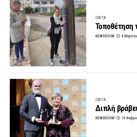
CRETA
Τοποθέτηση 
NEWSROOM
8 Μαρτίο
CRETA
Διπλή βράβευ
NEWSROOM
19 Φεβρο