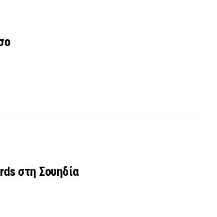
σο
rds στη Σουηδία