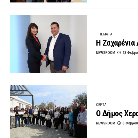
THEMATA
H Ζαχαρένια 
NEWSROOM
13 Φεβρο
CRETA
Ο Δήμος Χερ
NEWSROOM
5 Φεβρου