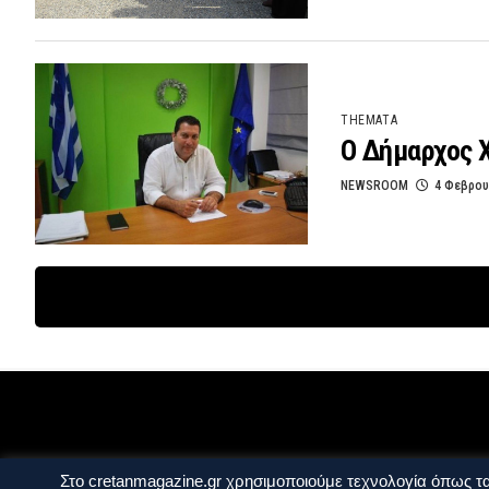
THEMATA
O Δήμαρχος 
NEWSROOM
4 Φεβρου
Ταυτότητα
Πολιτική Απορρήτου
Όροι Χ
Στο cretanmagazine.gr χρησιμοποιούμε τεχνολογία όπως τα