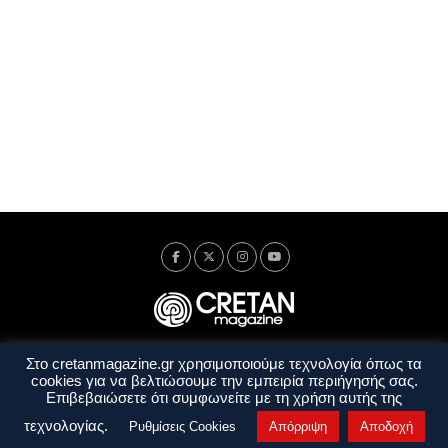
Στο cretanmagazine.gr χρησιμοποιούμε τεχνολογία όπως τα
Ταυτότητα
Πολιτική Απορρήτου
Όροι Χρήσης
cookies για να βελτιώσουμε την εμπειρία περιήγησής σας.
Όροι και Προϋποθέσεις
Επιβεβαιώσετε ότι συμφωνείτε με τη χρήση αυτής της
Copyright © 2014 - 2026 Cretanmagazine. All rights reserved. by
j. bitsakakis
τεχνολογίας.
Ρυθμίσεις Cookies
Απόρριψη
Αποδοχή