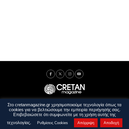
Στο cretanmagazine.gr χρησιμοποιούμε τεχνολογία όπως τα
Ταυτότητα
Πολιτική Απορρήτου
Όροι Χρήσης
cookies για να βελτιώσουμε την εμπειρία περιήγησής σας.
Όροι και Προϋποθέσεις
Επιβεβαιώσετε ότι συμφωνείτε με τη χρήση αυτής της
Copyright © 2014 - 2026 Cretanmagazine. All rights reserved. by
j. bitsakakis
τεχνολογίας.
Ρυθμίσεις Cookies
Απόρριψη
Αποδοχή