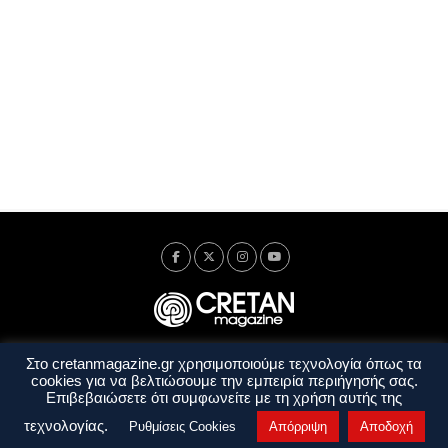
Στο cretanmagazine.gr χρησιμοποιούμε τεχνολογία όπως τα
Ταυτότητα
Πολιτική Απορρήτου
Όροι Χρήσης
cookies για να βελτιώσουμε την εμπειρία περιήγησής σας.
Όροι και Προϋποθέσεις
Επιβεβαιώσετε ότι συμφωνείτε με τη χρήση αυτής της
Copyright © 2014 - 2026 Cretanmagazine. All rights reserved. by
j. bitsakakis
τεχνολογίας.
Ρυθμίσεις Cookies
Απόρριψη
Αποδοχή