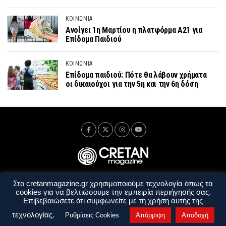
ΚΟΙΝΩΝΙΑ
Ανοίγει 1η Μαρτίου η πλατφόρμα Α21 για
Επίδομα Παιδιού
ΚΟΙΝΩΝΙΑ
Επίδομα παιδιού: Πότε θα λάβουν χρήματα
οι δικαιούχοι για την 5η και την 6η δόση
Στο cretanmagazine.gr χρησιμοποιούμε τεχνολογία όπως τα
Ταυτότητα
Πολιτική Απορρήτου
Όροι Χρήσης
cookies για να βελτιώσουμε την εμπειρία περιήγησής σας.
Όροι και Προϋποθέσεις
Επιβεβαιώσετε ότι συμφωνείτε με τη χρήση αυτής της
Copyright © 2014 - 2026 Cretanmagazine. All rights reserved. by
j. bitsakakis
τεχνολογίας.
Ρυθμίσεις Cookies
Απόρριψη
Αποδοχή