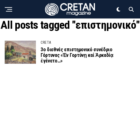
All posts tagged "επιστημονικό"
CRETA
3ο διεθνές επιστημονικό συνέδριο
Γόρτυνας «Ἐν Γορτύνῃ καί Ἀρκαδίᾳ
ἐγένετο…»