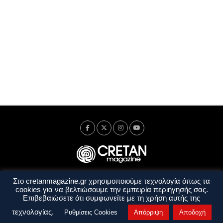
Στο cretanmagazine.gr χρησιμοποιούμε τεχνολογία όπως τα
Ταυτότητα
Πολιτική Απορρήτου
Όροι Χρήσης
cookies για να βελτιώσουμε την εμπειρία περιήγησής σας.
Όροι και Προϋποθέσεις
Επιβεβαιώσετε ότι συμφωνείτε με τη χρήση αυτής της
Copyright © 2014 - 2026 Cretanmagazine. All rights reserved. by
j. bitsakakis
τεχνολογίας.
Ρυθμίσεις Cookies
Απόρριψη
Αποδοχή