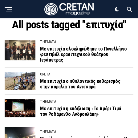
All posts tagged "επιτυχία"
THEMATA
Με επιτυχία ολοκληρώθηκε το Πανελλήνιο
φεστιβάλ ερασιτεχνικού θεάτρου
Ιεράπετρας
CRETA
Με επιτυχία ο εθελοντικός καθαρισμός
στην παραλία του Ανισσαρά
THEMATA
Με επιτυχία η εκδήλωση «Το Αμάρι Τιμά
τον Ροδάμανθο Ανδρουλάκη»
THEMATA