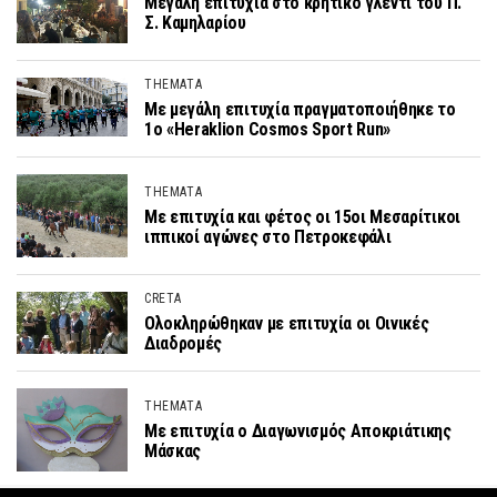
Μεγάλη επιτυχία στο κρητικό γλέντι του Π.
Σ. Καμηλαρίου
THEMATA
Με μεγάλη επιτυχία πραγματοποιήθηκε το
1ο «Heraklion Cosmos Sport Run»
THEMATA
Με επιτυχία και φέτος οι 15οι Μεσαρίτικοι
ιππικοί αγώνες στο Πετροκεφάλι
CRETA
Ολοκληρώθηκαν με επιτυχία οι Οινικές
Διαδρομές
THEMATA
Με επιτυχία ο Διαγωνισμός Αποκριάτικης
Μάσκας