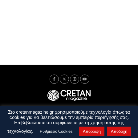
Στο cretanmagazine.gr χρησιμοποιούμε τεχνολογία όπως τα
Ταυτότητα
Πολιτική Απορρήτου
Όροι Χρήσης
cookies για να βελτιώσουμε την εμπειρία περιήγησής σας.
Όροι και Προϋποθέσεις
Επιβεβαιώσετε ότι συμφωνείτε με τη χρήση αυτής της
Copyright © 2014 - 2026 Cretanmagazine. All rights reserved. by
j. bitsakakis
τεχνολογίας.
Ρυθμίσεις Cookies
Απόρριψη
Αποδοχή