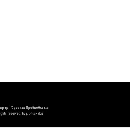
ρήσης
Όροι και Προϋποθέσεις
ights reserved. by
j. bitsakakis