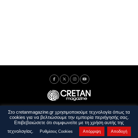
Στο cretanmagazine.gr χρησιμοποιούμε τεχνολογία όπως τα
Ταυτότητα
Πολιτική Απορρήτου
Όροι Χρήσης
cookies για να βελτιώσουμε την εμπειρία περιήγησής σας.
Όροι και Προϋποθέσεις
Επιβεβαιώσετε ότι συμφωνείτε με τη χρήση αυτής της
Copyright © 2014 - 2026 Cretanmagazine. All rights reserved. by
j. bitsakakis
τεχνολογίας.
Ρυθμίσεις Cookies
Απόρριψη
Αποδοχή