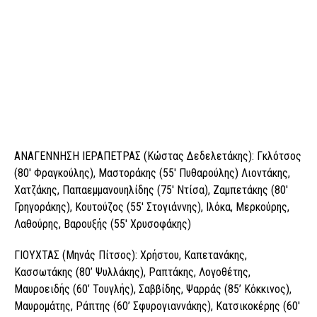
ΑΝΑΓΕΝΝΗΣΗ ΙΕΡΑΠΕΤΡΑΣ (Κώστας Δεδελετάκης): Γκλότσος
(80′ Φραγκούλης), Μαστοράκης (55′ Πυθαρούλης) Λιοντάκης,
Χατζάκης, Παπαεμμανουηλίδης (75′ Ντίσα), Ζαμπετάκης (80′
Γρηγοράκης), Κουτούζος (55′ Στογιάννης), Ιλόκα, Μερκούρης,
Λαθούρης, Βαρουξής (55′ Χρυσοφάκης)
ΓΙΟΥΧΤΑΣ (Μηνάς Πίτσος): Χρήστου, Καπετανάκης,
Κασσωτάκης (80’ Ψυλλάκης), Ραπτάκης, Λογοθέτης,
Μαυροειδής (60’ Τουγλής), Σαββίδης, Ψαρράς (85’ Κόκκινος),
Μαυρομάτης, Ράπτης (60’ Σφυρογιαννάκης), Κατσικοκέρης (60′