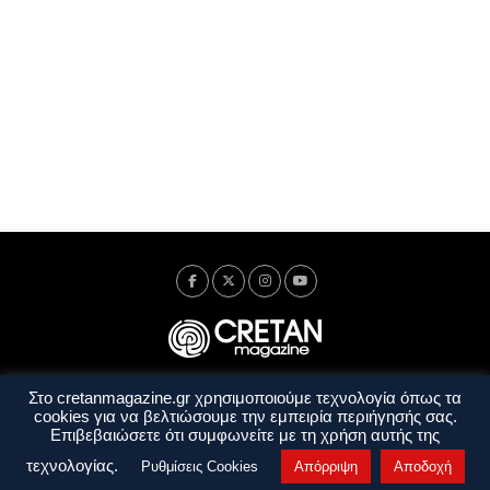
Στο cretanmagazine.gr χρησιμοποιούμε τεχνολογία όπως τα
Ταυτότητα
Πολιτική Απορρήτου
Όροι Χρήσης
cookies για να βελτιώσουμε την εμπειρία περιήγησής σας.
Όροι και Προϋποθέσεις
Επιβεβαιώσετε ότι συμφωνείτε με τη χρήση αυτής της
Copyright © 2014 - 2026 Cretanmagazine. All rights reserved. by
j. bitsakakis
τεχνολογίας.
Ρυθμίσεις Cookies
Απόρριψη
Αποδοχή