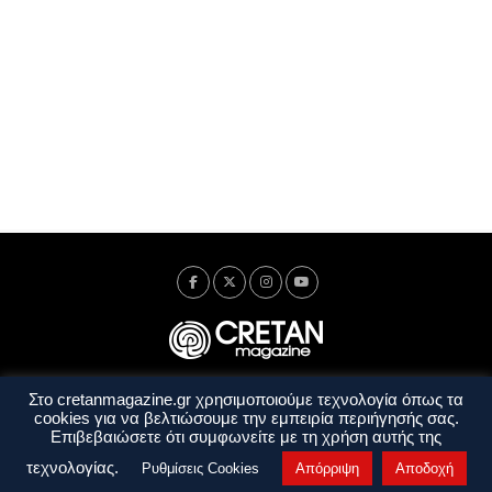
Στο cretanmagazine.gr χρησιμοποιούμε τεχνολογία όπως τα
Ταυτότητα
Πολιτική Απορρήτου
Όροι Χρήσης
cookies για να βελτιώσουμε την εμπειρία περιήγησής σας.
Όροι και Προϋποθέσεις
Επιβεβαιώσετε ότι συμφωνείτε με τη χρήση αυτής της
Copyright © 2014 - 2026 Cretanmagazine. All rights reserved. by
j. bitsakakis
τεχνολογίας.
Ρυθμίσεις Cookies
Απόρριψη
Αποδοχή