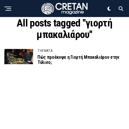
All posts tagged "γιορτή
μπακαλιάρου"
THEMATA
Πώς προέκυψε η Γιορτή Μπακαλιάρου στην
Τύλισο;