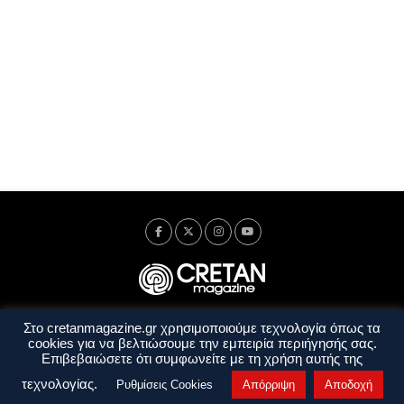
Στο cretanmagazine.gr χρησιμοποιούμε τεχνολογία όπως τα
Ταυτότητα
Πολιτική Απορρήτου
Όροι Χρήσης
cookies για να βελτιώσουμε την εμπειρία περιήγησής σας.
Όροι και Προϋποθέσεις
Επιβεβαιώσετε ότι συμφωνείτε με τη χρήση αυτής της
Copyright © 2014 - 2026 Cretanmagazine. All rights reserved. by
j. bitsakakis
τεχνολογίας.
Ρυθμίσεις Cookies
Απόρριψη
Αποδοχή