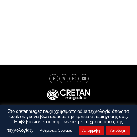
Στο cretanmagazine.gr χρησιμοποιούμε τεχνολογία όπως τα
Ταυτότητα
Πολιτική Απορρήτου
Όροι Χρήσης
cookies για να βελτιώσουμε την εμπειρία περιήγησής σας.
Όροι και Προϋποθέσεις
Επιβεβαιώσετε ότι συμφωνείτε με τη χρήση αυτής της
Copyright © 2014 - 2026 Cretanmagazine. All rights reserved. by
j. bitsakakis
τεχνολογίας.
Ρυθμίσεις Cookies
Απόρριψη
Αποδοχή