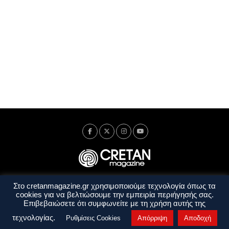
Στο cretanmagazine.gr χρησιμοποιούμε τεχνολογία όπως τα
Ταυτότητα
Πολιτική Απορρήτου
Όροι Χρήσης
cookies για να βελτιώσουμε την εμπειρία περιήγησής σας.
Όροι και Προϋποθέσεις
Επιβεβαιώσετε ότι συμφωνείτε με τη χρήση αυτής της
Copyright © 2014 - 2026 Cretanmagazine. All rights reserved. by
j. bitsakakis
τεχνολογίας.
Ρυθμίσεις Cookies
Απόρριψη
Αποδοχή