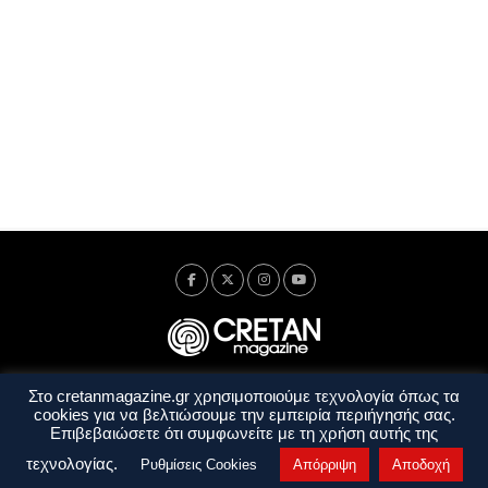
Στο cretanmagazine.gr χρησιμοποιούμε τεχνολογία όπως τα
Ταυτότητα
Πολιτική Απορρήτου
Όροι Χρήσης
cookies για να βελτιώσουμε την εμπειρία περιήγησής σας.
Όροι και Προϋποθέσεις
Επιβεβαιώσετε ότι συμφωνείτε με τη χρήση αυτής της
Copyright © 2014 - 2026 Cretanmagazine. All rights reserved. by
j. bitsakakis
τεχνολογίας.
Ρυθμίσεις Cookies
Απόρριψη
Αποδοχή