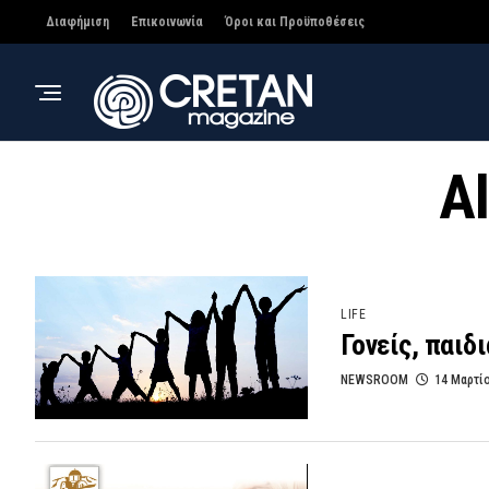
Διαφήμιση
Επικοινωνία
Όροι και Προϋποθέσεις
Al
LIFE
Γονείς, παιδ
NEWSROOM
14 Μαρτί