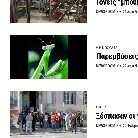
Γονείς “μπού
NEWSROOM
24 Απριλί
ΑΦΙΕΡΩΜΑΤΑ
Παρεμβάσεις 
NEWSROOM
20 Απριλί
CRETA
Ξέσπασαν οι 
NEWSROOM
22 Φεβρο