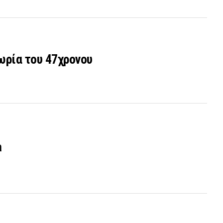
ωρία του 47χρονου
a