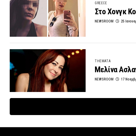
GREECE
Στο Χονγκ Κο
NEWSROOM
25 Ιανουα
THEMATA
Μελίνα Ασλαν
NEWSROOM
17 Νοεμβ