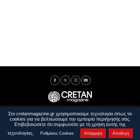
Στο cretanmagazine.gr χρησιμοποιούμε τεχνολογία όπως τα
Ταυτότητα
Πολιτική Απορρήτου
Όροι Χρήσης
cookies για να βελτιώσουμε την εμπειρία περιήγησής σας.
Όροι και Προϋποθέσεις
Επιβεβαιώσετε ότι συμφωνείτε με τη χρήση αυτής της
Copyright © 2014 - 2026 Cretanmagazine. All rights reserved. by
j. bitsakakis
τεχνολογίας.
Ρυθμίσεις Cookies
Απόρριψη
Αποδοχή