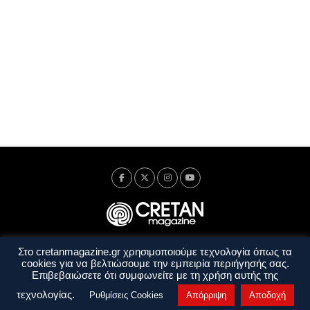
Στο cretanmagazine.gr χρησιμοποιούμε τεχνολογία όπως τα
Ταυτότητα
Πολιτική Απορρήτου
Όροι Χρήσης
cookies για να βελτιώσουμε την εμπειρία περιήγησής σας.
Όροι και Προϋποθέσεις
Επιβεβαιώσετε ότι συμφωνείτε με τη χρήση αυτής της
Copyright © 2014 - 2026 Cretanmagazine. All rights reserved. by
j. bitsakakis
τεχνολογίας.
Ρυθμίσεις Cookies
Απόρριψη
Αποδοχή