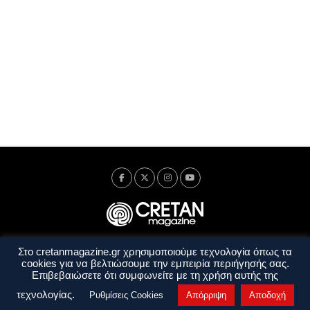
Στο cretanmagazine.gr χρησιμοποιούμε τεχνολογία όπως τα
Ταυτότητα
Πολιτική Απορρήτου
Όροι Χρήσης
cookies για να βελτιώσουμε την εμπειρία περιήγησής σας.
Όροι και Προϋποθέσεις
Επιβεβαιώσετε ότι συμφωνείτε με τη χρήση αυτής της
Copyright © 2014 - 2026 Cretanmagazine. All rights reserved. by
j. bitsakakis
τεχνολογίας.
Ρυθμίσεις Cookies
Απόρριψη
Αποδοχή