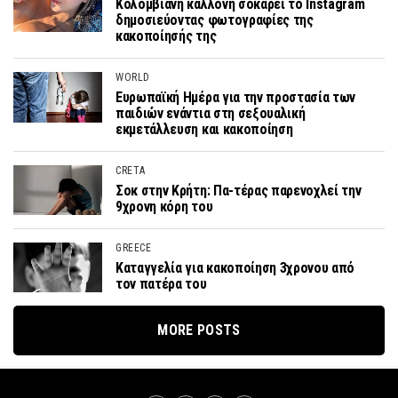
Κολομβιανή καλλονή σοκάρει το Instagram
δημοσιεύοντας φωτογραφίες της
κακοποίησής της
WORLD
Ευρωπαϊκή Ημέρα για την προστασία των
παιδιών ενάντια στη σεξουαλική
εκμετάλλευση και κακοποίηση
CRETA
Σοκ στην Κρήτη: Πα-τέρας παρενοχλεί την
9χρονη κόρη του
GREECE
Καταγγελία για κακοποίηση 3χρονου από
τον πατέρα του
MORE POSTS