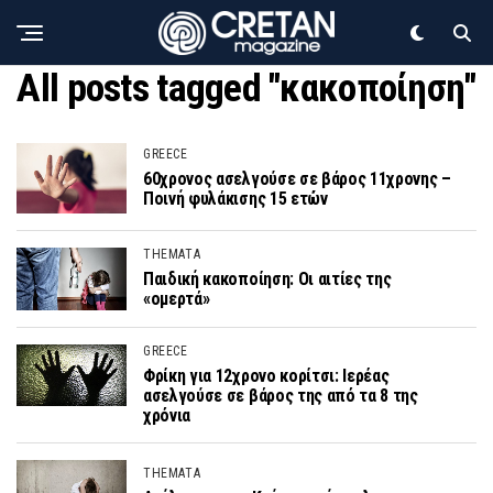
All posts tagged "κακοποίηση"
GREECE
60χρονος ασελγούσε σε βάρος 11χρονης –
Ποινή φυλάκισης 15 ετών
THEMATA
Παιδική κακοποίηση: Οι αιτίες της
«ομερτά»
GREECE
Φρίκη για 12χρονο κορίτσι: Ιερέας
ασελγούσε σε βάρος της από τα 8 της
χρόνια
THEMATA