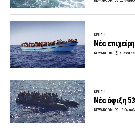
NEWSROOM
23 Φεβρο
ΚΡΗΤΗ
Νέα επιχείρη
NEWSROOM
5 Ιανουαρ
ΚΡΗΤΗ
Νέα άφιξη 5
NEWSROOM
10 Οκτωβ