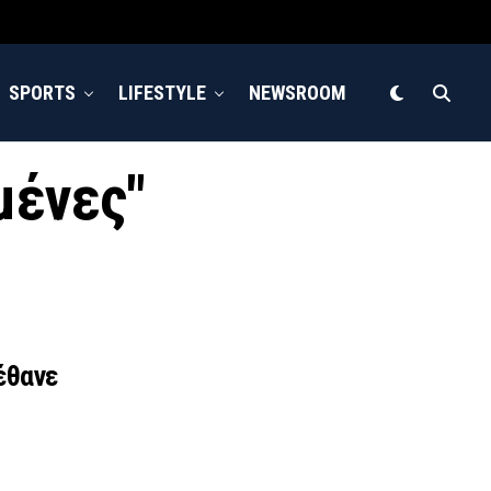
SPORTS
LIFESTYLE
NEWSROOM
μένες"
έθανε