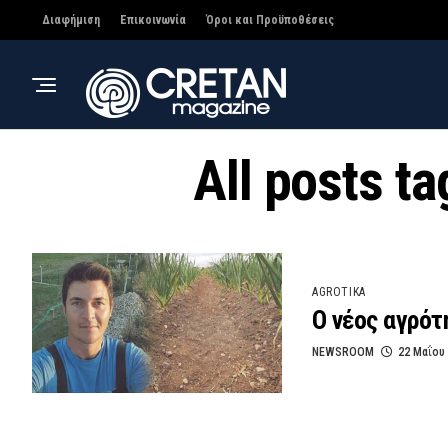
Διαφήμιση
Επικοινωνία
Όροι και Προϋποθέσεις
All posts t
AGROTIKA
Ο νέος αγρότ
NEWSROOM
22 Μαΐου