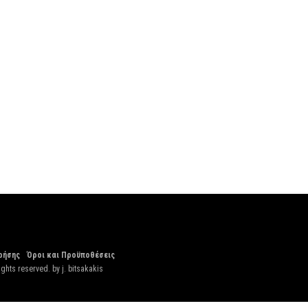
ρήσης
Όροι και Προϋποθέσεις
ights reserved. by
j. bitsakakis