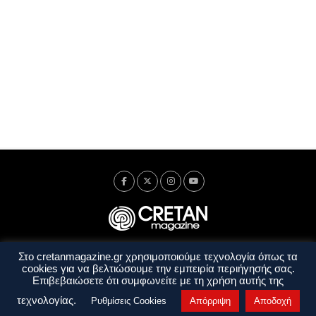
Στο cretanmagazine.gr χρησιμοποιούμε τεχνολογία όπως τα
Ταυτότητα
Πολιτική Απορρήτου
Όροι Χρήσης
cookies για να βελτιώσουμε την εμπειρία περιήγησής σας.
Όροι και Προϋποθέσεις
Επιβεβαιώσετε ότι συμφωνείτε με τη χρήση αυτής της
Copyright © 2014 - 2026 Cretanmagazine. All rights reserved. by
j. bitsakakis
τεχνολογίας.
Ρυθμίσεις Cookies
Απόρριψη
Αποδοχή