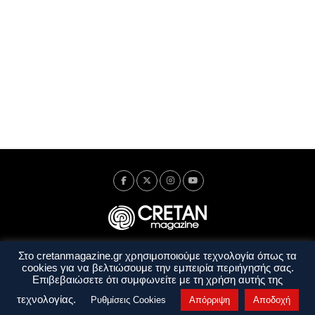
Στο cretanmagazine.gr χρησιμοποιούμε τεχνολογία όπως τα
Ταυτότητα
Πολιτική Απορρήτου
Όροι Χρήσης
cookies για να βελτιώσουμε την εμπειρία περιήγησής σας.
Όροι και Προϋποθέσεις
Επιβεβαιώσετε ότι συμφωνείτε με τη χρήση αυτής της
Copyright © 2014 - 2026 Cretanmagazine. All rights reserved. by
j. bitsakakis
τεχνολογίας.
Ρυθμίσεις Cookies
Απόρριψη
Αποδοχή