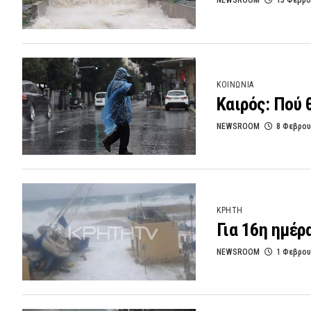
NEWSROOM
13 Φεβρο
ΚΟΙΝΩΝΙΑ
Καιρός: Πού 
NEWSROOM
8 Φεβρου
ΚΡΗΤΗ
Για 16η ημέρ
NEWSROOM
1 Φεβρου