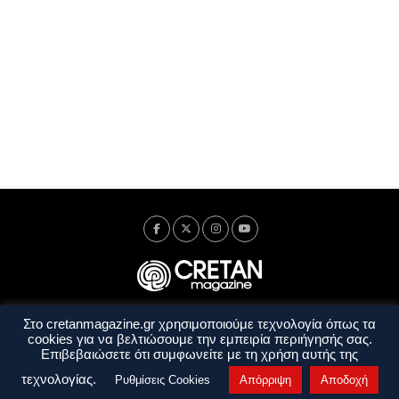
Στο cretanmagazine.gr χρησιμοποιούμε τεχνολογία όπως τα
Ταυτότητα
Πολιτική Απορρήτου
Όροι Χρήσης
cookies για να βελτιώσουμε την εμπειρία περιήγησής σας.
Όροι και Προϋποθέσεις
Επιβεβαιώσετε ότι συμφωνείτε με τη χρήση αυτής της
Copyright © 2014 - 2026 Cretanmagazine. All rights reserved. by
j. bitsakakis
τεχνολογίας.
Ρυθμίσεις Cookies
Απόρριψη
Αποδοχή