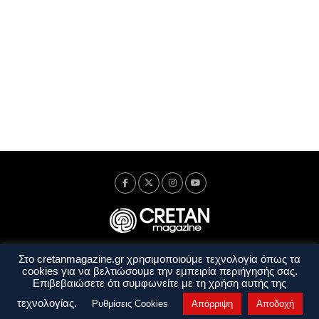
Στο cretanmagazine.gr χρησιμοποιούμε τεχνολογία όπως τα
Ταυτότητα
Πολιτική Απορρήτου
Όροι Χρήσης
cookies για να βελτιώσουμε την εμπειρία περιήγησής σας.
Όροι και Προϋποθέσεις
Επιβεβαιώσετε ότι συμφωνείτε με τη χρήση αυτής της
Copyright © 2014 - 2026 Cretanmagazine. All rights reserved. by
j. bitsakakis
τεχνολογίας.
Ρυθμίσεις Cookies
Απόρριψη
Αποδοχή