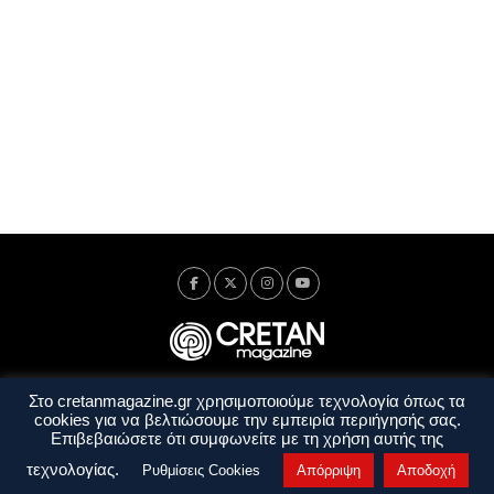
Στο cretanmagazine.gr χρησιμοποιούμε τεχνολογία όπως τα
Ταυτότητα
Πολιτική Απορρήτου
Όροι Χρήσης
cookies για να βελτιώσουμε την εμπειρία περιήγησής σας.
Όροι και Προϋποθέσεις
Επιβεβαιώσετε ότι συμφωνείτε με τη χρήση αυτής της
Copyright © 2014 - 2026 Cretanmagazine. All rights reserved. by
j. bitsakakis
τεχνολογίας.
Ρυθμίσεις Cookies
Απόρριψη
Αποδοχή