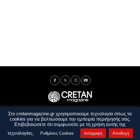
Στο cretanmagazine.gr χρησιμοποιούμε τεχνολογία όπως τα
Ταυτότητα
Πολιτική Απορρήτου
Όροι Χρήσης
cookies για να βελτιώσουμε την εμπειρία περιήγησής σας.
Όροι και Προϋποθέσεις
Επιβεβαιώσετε ότι συμφωνείτε με τη χρήση αυτής της
Copyright © 2014 - 2026 Cretanmagazine. All rights reserved. by
j. bitsakakis
τεχνολογίας.
Ρυθμίσεις Cookies
Απόρριψη
Αποδοχή