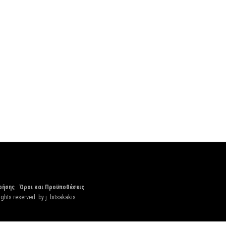
ρήσης
Όροι και Προϋποθέσεις
ights reserved. by
j. bitsakakis