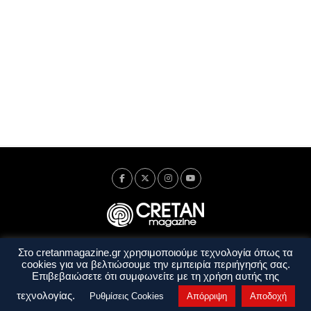
Στο cretanmagazine.gr χρησιμοποιούμε τεχνολογία όπως τα
Ταυτότητα
Πολιτική Απορρήτου
Όροι Χρήσης
cookies για να βελτιώσουμε την εμπειρία περιήγησής σας.
Όροι και Προϋποθέσεις
Επιβεβαιώσετε ότι συμφωνείτε με τη χρήση αυτής της
Copyright © 2014 - 2026 Cretanmagazine. All rights reserved. by
j. bitsakakis
τεχνολογίας.
Ρυθμίσεις Cookies
Απόρριψη
Αποδοχή