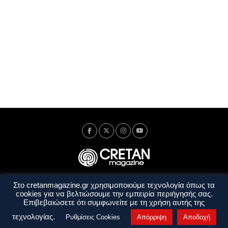
Στο cretanmagazine.gr χρησιμοποιούμε τεχνολογία όπως τα
Ταυτότητα
Πολιτική Απορρήτου
Όροι Χρήσης
cookies για να βελτιώσουμε την εμπειρία περιήγησής σας.
Όροι και Προϋποθέσεις
Επιβεβαιώσετε ότι συμφωνείτε με τη χρήση αυτής της
Copyright © 2014 - 2026 Cretanmagazine. All rights reserved. by
j. bitsakakis
τεχνολογίας.
Ρυθμίσεις Cookies
Απόρριψη
Αποδοχή