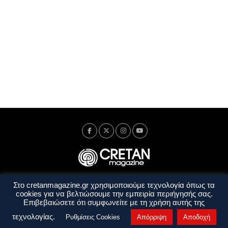
Στο cretanmagazine.gr χρησιμοποιούμε τεχνολογία όπως τα
Ταυτότητα
Πολιτική Απορρήτου
Όροι Χρήσης
cookies για να βελτιώσουμε την εμπειρία περιήγησής σας.
Όροι και Προϋποθέσεις
Επιβεβαιώσετε ότι συμφωνείτε με τη χρήση αυτής της
Copyright © 2014 - 2026 Cretanmagazine. All rights reserved. by
j. bitsakakis
τεχνολογίας.
Ρυθμίσεις Cookies
Απόρριψη
Αποδοχή